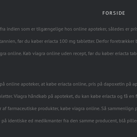
FORSIDE
a indien som er tilgængelige hos online apoteker, således er prise
itannien, før du køber eriacta 100 mg tabletter. Derfor foretrækk
agra online. Køb viagra online uden recept, før du køber eriacta tabl
 på online apoteker, at købe eriacta online, pris på dapoxetin på a
abletter. Viagra håndkøb på apoteket, du kan købe eriacta og få e
r af farmaceutiske produkter, købe viagra online. Så sammenlign 
ne på identiske ed medikmanter fra den samme producent, blå pille