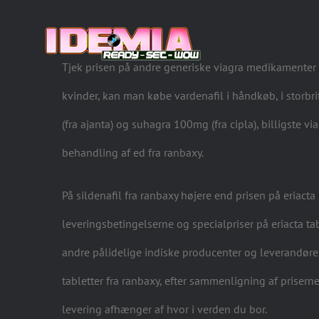
Tjek prisen på andre generiske viagra medikamenter fr
kvinder, kan man købe vardenafil i håndkøb, i storbr
(fra ajanta) og suhagra 100mg (fra cipla), billigste vi
behandling af ed fra ranbaxy.
På sildenafil fra ranbaxy højere end prisen på eriacta
leveringsbetingelserne og specialpriser på eriacta t
andre pålidelige indiske producenter og leverandøre
tabletter fra ranbaxy, efter sammenligning af priser
levering afhænger af hvor i verden du bor.