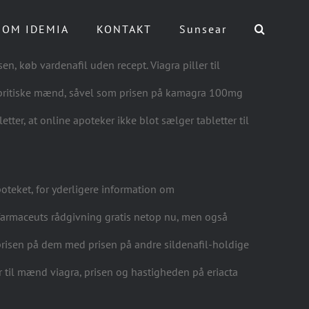
OM IDEMIA
KONTAKT
Sunsear
n, køb vardenafil uden recept. Viagra piller til
er britiske mænd, såvel som prisen på kamagra 100mg
etter, at online apoteker ikke blot sælger tabletter til
poteket, for yderligere information om
n farmaceuts rådgivning gratis netop nu, men også
prisen på dem med prisen på andre sildenafil-holdige
r til mænd viagra, prisen og hastigheden på eriacta